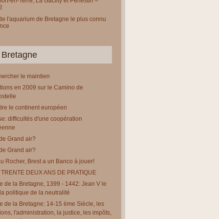
ort-en-Terre, La Gacilly et Pénestin –
2
 de l'aquarium de Bretagne le plus connu
ance
 Bretagne
chercher le maintien
tions en 2009 sur le Camino de
stelle
re le continent européen
e: difficultés d'une coopération
éenne
de Grand air?
de Grand air?
u Rocher, Brest a un Banco à jouer!
 TRENTE DEUX ANS DE PRATIQUE
re de la Bretagne, 1399 - 1442: Jean V le
a politique de la neutralité
re de la Bretagne: 14-15 ème Siècle, les
tions, l'administration, la justice, les impôts,