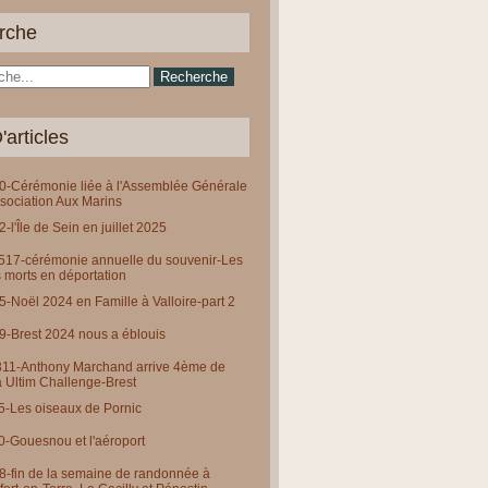
rche
'articles
-Cérémonie liée à l'Assemblée Générale
ssociation Aux Marins
-l'Île de Sein en juillet 2025
0517-cérémonie annuelle du souvenir-Les
 morts en déportation
-Noël 2024 en Famille à Valloire-part 2
-Brest 2024 nous a éblouis
311-Anthony Marchand arrive 4ème de
a Ultim Challenge-Brest
-Les oiseaux de Pornic
-Gouesnou et l'aéroport
-fin de la semaine de randonnée à