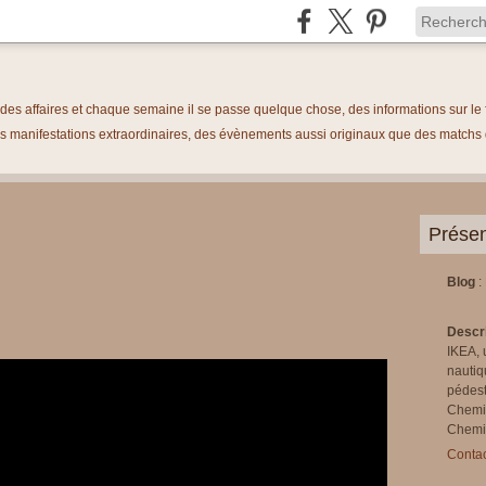
é des affaires et chaque semaine il se passe quelque chose, des informations sur 
 manifestations extraordinaires, des évènements aussi originaux que des matchs de
Présen
Blog
:
Descr
IKEA, 
nautiq
pédest
Chemi
Chemin
Contac