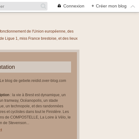
Connexion
+
Créer mon blog
le fonctionnement de l'Union européenne, des
 Ligue 1, miss France brestoise, et des lieux
tation
 Le blog de gebete.reidid.over-blog.com
iption
: la vie à Brest est dynamique, un
un tramway, Océanopolis, un stade
ue, un technopole, et des randonnées
res et cyclistes dans tout le Finistère. Les
ns de COMPOSTELLE, La Loire à Vélo, le
 de Stevenson...
t