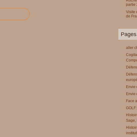
Rochef
partie 
Visite
de Fr
Pages
aller 
Cogita
Compo
Défend
Défens
europ
Envie 
Envie 
Face a
GOLF:
Histoi
Sage, l
Histoi
institu