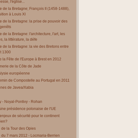
esse, l'église...
re de la Bretagne; François II (1458-1488),
sition à Louis XI
re de la Bretagne: la prise de pouvoir des
genêts
e de la Bretagne: l'architecture, l'art, les
, la littérature, la défe
re de la Bretagne: la vie des Bretons entre
t 1300
e la Fête de l'Europe à Brest en 2012
nerie de la Côte de Jade
alysie européenne
min de Compostelle au Portugal en 2011
ines de Javea/Xabia
y - Noyal-Pontivy - Rohan
ine présidence polonaise de l'UE
enjeux de sécurité pour le continent
éen?
de la Tour des Opies
du 7 mars 2012 - Locmaria-Berrien