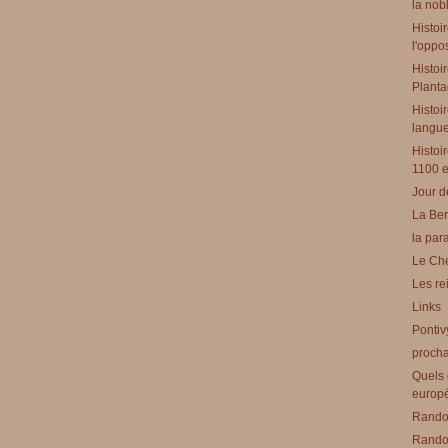
la nobl
Histoi
l'oppo
Histoi
Planta
Histoir
langues
Histoi
1100 e
Jour d
La Ber
la par
Le Che
Les re
Links
Pontiv
procha
Quels 
europ
Rando 
Rando 