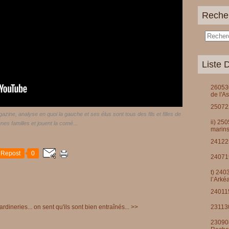
Reche
Liste D
260530
de l'A
250722
azine, analyse en quoi la gauche et ses élus sont tous des fils et filles de
ii) 25
nes familles et jouent la comé...
marins
241225
Repost
0
240719
t) 240
l’Arké
240115
231130
rdineries...
on sent qu'ils sont bien entraînés... >>
230908