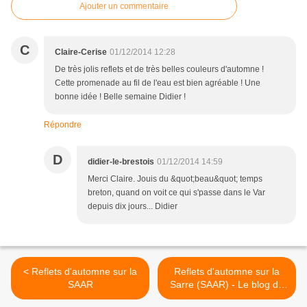
Ajouter un commentaire
C
Claire-Cerise
01/12/2014 12:28
De très jolis reflets et de très belles couleurs d'automne !
Cette promenade au fil de l'eau est bien agréable ! Une
bonne idée ! Belle semaine Didier !
Répondre
D
didier-le-brestois
01/12/2014 14:59
Merci Claire. Jouis du &quot;beau&quot; temps
breton, quand on voit ce qui s'passe dans le Var
depuis dix jours... Didier
< Reflets d'automne sur la
Reflets d'automne sur la
SAAR
Sarre (SAAR) - Le blog de
gebete.reidid.over-blog.com