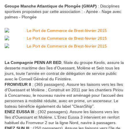
Groupe Manche Atlantique de Plongée (GMAP)
: Disciplines
sportives proposées par cette association : - Apnée - Nage avec
palmes - Plongée
La Compagnie PENN AR BED
, filiale du groupe Keolis, assure la
desserte maritime des îles d’Ouessant, Molène et Sein tous les
jours, toute l’année en contrat de délégation de service public
avec le Conseil Général du Finistère.
FROMVEUR II
; (365 passagers). Assure les liaisons vers les îles
d'Ouessant et Molène ; Construit en 2011 par les chantiers Piriou
à Concarneau, le nouveau navire est aménagé pour l’accueil des
personnes à mobilité réduite, avec en prime, un ascenseur. Le
bateau bénéficie également du label "CleanShip".
ENEZ EUSSA III
; (302 passagers). Assure les liaisons vers les
îles d'Ouessant et Molène. L'Enez Eussa 3 intervient en renfort
habituel du Fromveur 2 sur la ligne Nord, navire à passagers.
ENEZ SUN III
; (250 passagers). Assure les liaisons vers l'île de