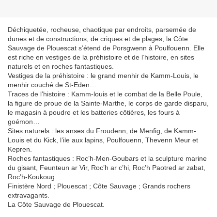
Déchiquetée, rocheuse, chaotique par endroits, parsemée de
dunes et de constructions, de criques et de plages, la Côte
Sauvage de Plouescat s’étend de Porsgwenn à Poulfouenn. Elle
est riche en vestiges de la préhistoire et de l’histoire, en sites
naturels et en roches fantastiques.
Vestiges de la préhistoire : le grand menhir de Kamm-Louis, le
menhir couché de St-Eden…
Traces de l’histoire : Kamm-louis et le combat de la Belle Poule,
la figure de proue de la Sainte-Marthe, le corps de garde disparu,
le magasin à poudre et les batteries côtières, les fours à
goémon…
Sites naturels : les anses du Froudenn, de Menfig, de Kamm-
Louis et du Kick, l’ile aux lapins, Poulfouenn, Thevenn Meur et
Kepren.
Roches fantastiques : Roc’h-Men-Goubars et la sculpture marine
du gisant, Feunteun ar Vir, Roc’h ar c’hi, Roc’h Paotred ar zabat,
Roc’h-Koukoug.
Finistère Nord ; Plouescat ; Côte Sauvage ; Grands rochers
extravagants.
La Côte Sauvage de Plouescat.