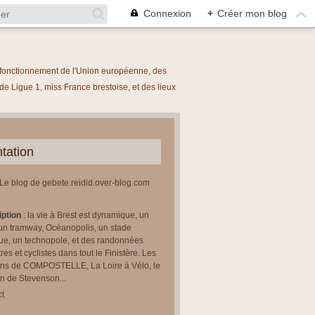
Connexion
+
Créer mon blog
le fonctionnement de l'Union européenne, des
 Ligue 1, miss France brestoise, et des lieux
tation
 Le blog de gebete.reidid.over-blog.com
iption
: la vie à Brest est dynamique, un
un tramway, Océanopolis, un stade
ue, un technopole, et des randonnées
res et cyclistes dans tout le Finistère. Les
ns de COMPOSTELLE, La Loire à Vélo, le
 de Stevenson...
t