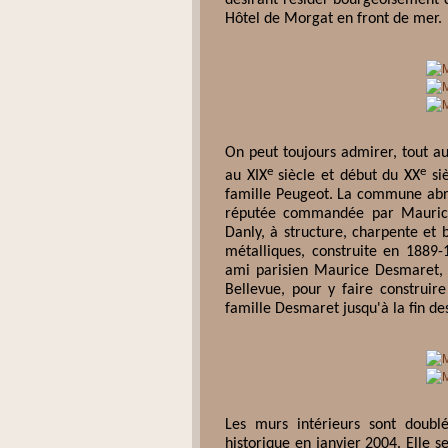
désirant résider bourgeoisement d
Hôtel de Morgat en front de mer.
On peut toujours admirer, tout au
e
e
au XIX
siècle et début du XX
siè
famille Peugeot. La commune abrit
réputée commandée par Maurice
Danly, à structure, charpente et 
métalliques, construite en 1889
ami parisien Maurice Desmaret, re
Bellevue, pour y faire construir
famille Desmaret jusqu'à la fin d
Les murs intérieurs sont doubl
historique en janvier 2004. Elle 