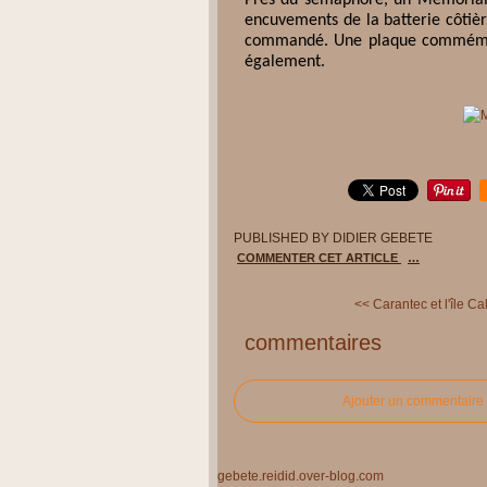
encuvements de la batterie côtièr
commandé. Une plaque commémora
également.
PUBLISHED BY DIDIER GEBETE
COMMENTER CET ARTICLE
…
<< Carantec et l'île Call
commentaires
Ajouter un commentaire
gebete.reidid.over-blog.com