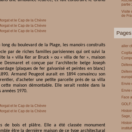
ans une ambiance feutrée, et fait construire le Grand
Rochef
partie 
Visite
de Fr
Pages
 long du boulevard de la Plage, les manoirs construits
aller 
cle par de riches familles parisiennes qui ont suivi la
Cogita
e la « villa Ker ar Bruck » ou « villa de fer », maison
Compo
 Desmaret et conçue par l'architecte belge Joseph
Défend
bardage (plaques de fer galvanisé et peintes en blanc)
Défens
-1890. Armand Peugeot aurait en 1894 convaincu son
europ
ntier, d'acheter une petite parcelle près de sa villa
Envie 
e cette maison démontable. Elle serait restée dans la
Envie 
es années 1970.
Face a
GOLF:
Histoi
Sage, l
Histoi
és de bois et plâtre. Elle a été classée monument
institu
semble être la dernière maison de ce type architectural