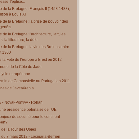
esse, l'église...
re de la Bretagne; François II (1458-1488),
sition à Louis XI
re de la Bretagne: la prise de pouvoir des
genêts
e de la Bretagne: l'architecture, l'art, les
, la littérature, la défe
re de la Bretagne: la vie des Bretons entre
t 1300
e la Fête de l'Europe à Brest en 2012
nerie de la Côte de Jade
alysie européenne
min de Compostelle au Portugal en 2011
ines de Javea/Xabia
y - Noyal-Pontivy - Rohan
ine présidence polonaise de l'UE
enjeux de sécurité pour le continent
éen?
de la Tour des Opies
du 7 mars 2012 - Locmaria-Berrien