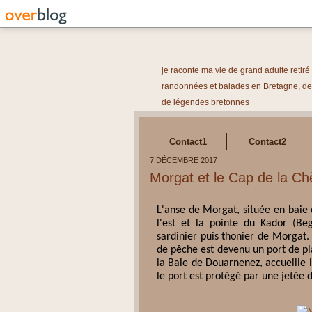
je raconte ma vie de grand adulte retir
randonnées et balades en Bretagne, des
de légendes bretonnes
Contact1
Contact2
7 DÉCEMBRE 2017
Morgat et le Cap de la Ch
L'anse de Morgat, située en baie 
l'est et la pointe du Kador (Beg
sardinier puis thonier de Morgat.
de pêche est devenu un port de pl
la Baie de Douarnenez, accueille l
le port est protégé par une jetée 