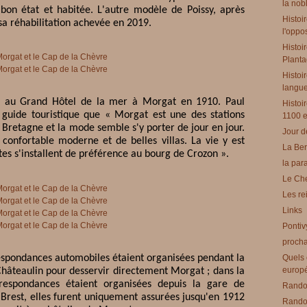
la nobl
bon état et habitée. L'autre modèle de Poissy, après
Histoi
a sa réhabilitation achevée en 2019.
l'oppo
Histoi
Planta
Histoir
langues
ur au Grand Hôtel de la mer à Morgat en 1910. Paul
Histoi
guide touristique que « Morgat est une des stations
1100 e
 Bretagne et la mode semble s'y porter de jour en jour.
Jour d
confortable moderne et de belles villas. La vie y est
La Ber
tes s'installent de préférence au bourg de Crozon ».
la par
Le Che
Les re
Links
Pontiv
procha
espondances automobiles étaient organisées pendant la
Quels 
europ
 Châteaulin pour desservir directement Morgat ; dans la
espondances étaient organisées depuis la gare de
Rando 
Brest, elles furent uniquement assurées jusqu'en 1912
Rando 