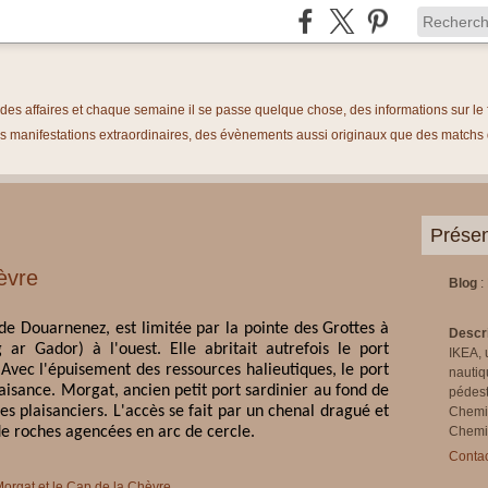
é des affaires et chaque semaine il se passe quelque chose, des informations sur 
 manifestations extraordinaires, des évènements aussi originaux que des matchs de
Présen
èvre
Blog
:
de Douarnenez, est limitée par la pointe des Grottes à
Descr
 ar Gador) à l'ouest. Elle abritait autrefois le port
IKEA, 
 Avec l'épuisement des ressources halieutiques, le port
nautiq
aisance. Morgat, ancien petit port sardinier au fond de
pédest
es plaisanciers. L'accès se fait par un chenal dragué et
Chemi
de roches agencées en arc de cercle.
Chemin
Contac