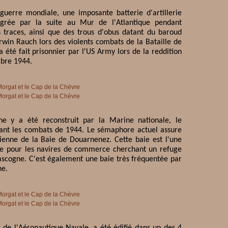
uerre mondiale, une imposante batterie d'artillerie
tégrée par la suite au Mur de l'Atlantique pendant
s traces, ainsi que des trous d'obus datant du baroud
win Rauch lors des violents combats de la Bataille de
a été fait prisonnier par l'US Army lors de la reddition
mbre 1944.
 y a été reconstruit par la Marine nationale, le
dant les combats de 1944. Le sémaphore actuel assure
ienne de la Baie de Douarnenez. Cette baie est l'une
ge pour les navires de commerce cherchant un refuge
ascogne. C'est également une baie très fréquentée par
he.
de l'Aéronautique Navale, a été édifié dans un des 4