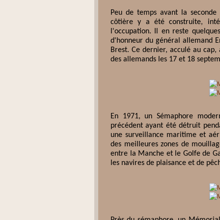
Peu de temps avant la seconde g
côtière y a été construite, in
l'occupation. Il en reste quelque
d'honneur du général allemand Er
Brest. Ce dernier, acculé au cap, 
des allemands les 17 et 18 septe
En 1971, un Sémaphore moderne
précédent ayant été détruit pen
une surveillance maritime et aér
des meilleures zones de mouilla
entre la Manche et le Golfe de G
les navires de plaisance et de pêc
Près du sémaphore, un Mémorial 