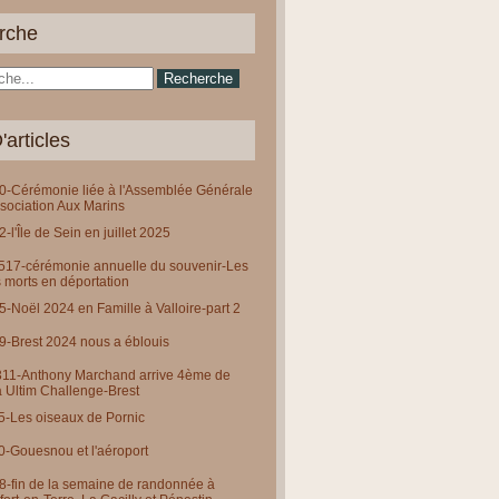
rche
'articles
-Cérémonie liée à l'Assemblée Générale
ssociation Aux Marins
-l'Île de Sein en juillet 2025
0517-cérémonie annuelle du souvenir-Les
 morts en déportation
-Noël 2024 en Famille à Valloire-part 2
-Brest 2024 nous a éblouis
311-Anthony Marchand arrive 4ème de
a Ultim Challenge-Brest
-Les oiseaux de Pornic
-Gouesnou et l'aéroport
-fin de la semaine de randonnée à