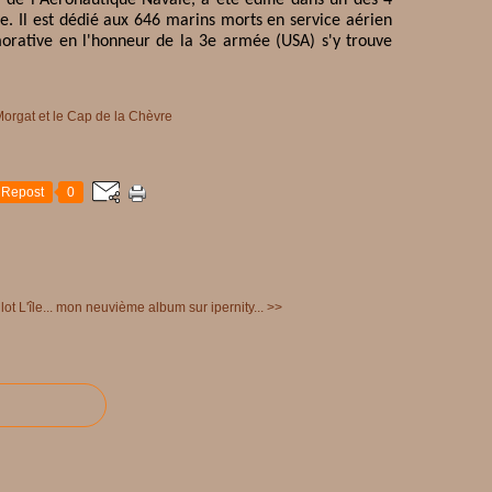
e. Il est dédié aux 646 marins morts en service aérien
tive en l'honneur de la 3e armée (USA) s'y trouve
Repost
0
ot L'île...
mon neuvième album sur ipernity... >>