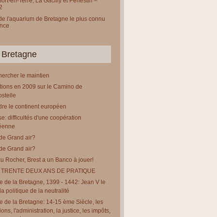
ort-en-Terre, La Gacilly et Pénestin –
2
 de l'aquarium de Bretagne le plus connu
ance
 Bretagne
chercher le maintien
tions en 2009 sur le Camino de
stelle
re le continent européen
e: difficultés d'une coopération
éenne
de Grand air?
de Grand air?
u Rocher, Brest a un Banco à jouer!
 TRENTE DEUX ANS DE PRATIQUE
re de la Bretagne, 1399 - 1442: Jean V le
a politique de la neutralité
re de la Bretagne: 14-15 ème Siècle, les
tions, l'administration, la justice, les impôts,