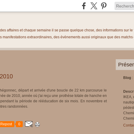
é des affaires et chaque semaine il se passe quelque chose, des informations sur 
 manifestations extraordinaires, des évènements aussi originaux que des matchs de
Présen
 2010
Blog
:
Thégonnec, départ et arrivée d'une boucle de 22 km parcourue le
Descr
ée de 2010, année où j'ai reçu une prothèse totale de hanche en
IKEA, 
lle pendant la période de rééducation de six mois. En novembre et
nautiq
utres randonnées.
pédest
Chemi
Chemin
Repost
0
Contac