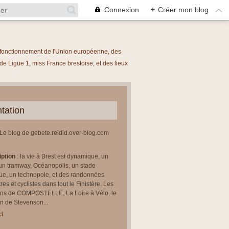
Connexion
+
Créer mon blog
le fonctionnement de l'Union européenne, des
 Ligue 1, miss France brestoise, et des lieux
tation
 Le blog de gebete.reidid.over-blog.com
iption
: la vie à Brest est dynamique, un
un tramway, Océanopolis, un stade
ue, un technopole, et des randonnées
res et cyclistes dans tout le Finistère. Les
ns de COMPOSTELLE, La Loire à Vélo, le
 de Stevenson...
t