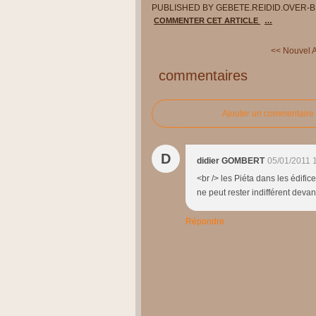
PUBLISHED BY GEBETE.REIDID.OVER-
COMMENTER CET ARTICLE
…
<< Nouvel 
commentaires
Ajouter un commentaire
D
didier GOMBERT
05/01/2011 
<br /> les Piéta dans les édifice
ne peut rester indifférent devan
Répondre