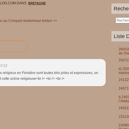
BLOG.COM
DANS
BRETAGNE
Reche
An au Conquet
randonneur breton >>
Liste D
260530
de l'A
250722
10:22
ii) 25
s religieux en Finistère sont toutes très jolies et expressives, on
marins
t cette scène religieuse<br /> <br /> <br />
241225
240719
t) 240
l’Arké
240115
231130
230908