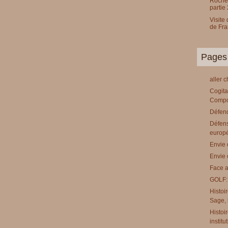
Rochef
partie 
Visite
de Fr
Pages
aller 
Cogita
Compo
Défend
Défens
europ
Envie 
Envie 
Face a
GOLF:
Histoi
Sage, l
Histoi
institu