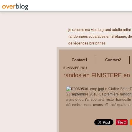
je raconte ma vie de grand adulte retir
randonnées et balades en Bretagne, des
de légendes bretonnes
Contact1
Contact2
5 JANVIER 2011
randos en FINISTERE en
Le Cloître-Saint-
23 septembre 2010. La première randonn
mars et où j'ai souhaité rester tranqui
décembre, nous avons effectué quatre a