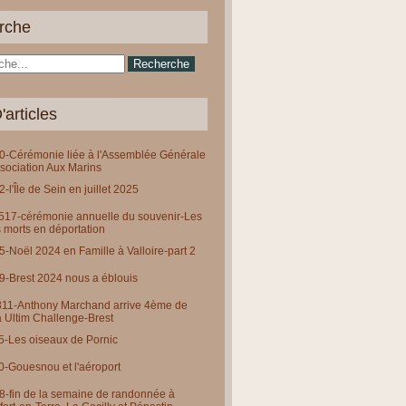
rche
'articles
-Cérémonie liée à l'Assemblée Générale
ssociation Aux Marins
-l'Île de Sein en juillet 2025
0517-cérémonie annuelle du souvenir-Les
 morts en déportation
-Noël 2024 en Famille à Valloire-part 2
-Brest 2024 nous a éblouis
311-Anthony Marchand arrive 4ème de
a Ultim Challenge-Brest
-Les oiseaux de Pornic
-Gouesnou et l'aéroport
-fin de la semaine de randonnée à