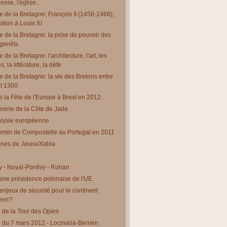
esse, l'église...
re de la Bretagne; François II (1458-1488),
sition à Louis XI
re de la Bretagne: la prise de pouvoir des
genêts
e de la Bretagne: l'architecture, l'art, les
, la littérature, la défe
re de la Bretagne: la vie des Bretons entre
t 1300
e la Fête de l'Europe à Brest en 2012
nerie de la Côte de Jade
alysie européenne
min de Compostelle au Portugal en 2011
ines de Javea/Xabia
y - Noyal-Pontivy - Rohan
ine présidence polonaise de l'UE
enjeux de sécurité pour le continent
éen?
de la Tour des Opies
du 7 mars 2012 - Locmaria-Berrien