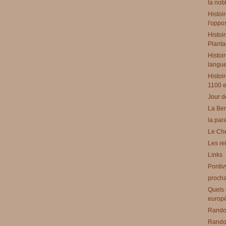
la nobl
Histoi
l'oppo
Histoi
Planta
Histoir
langues
Histoi
1100 e
Jour d
La Ber
la par
Le Che
Les re
Links
Pontiv
procha
Quels 
europ
Rando 
Rando 