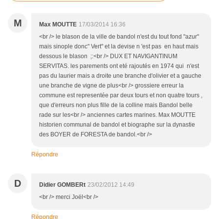
M
Max MOUTTE
17/03/2014 16:36
<br /> le blason de la ville de bandol n'est du tout fond "azur"
mais sinople donc" Vert" et la devise n 'est pas en haut mais
dessous le blason ;:<br /> DUX ET NAVIGANTINUM
SERVITAS. les parements ont eté rajoutés en 1974 qui n'est
pas du laurier mais a droite une branche d'olivier et a gauche
une branche de vigne de plus<br /> grossiere erreur la
commune est representée par deux tours et non quatre tours ,
que d'erreurs non plus fille de la colline mais Bandol belle
rade sur les<br /> anciennes cartes marines. Max MOUTTE
historien communal de bandol et biographe sur la dynastie
des BOYER de FORESTA de bandol.<br />
Répondre
D
Didier GOMBERt
23/02/2012 14:49
<br /> merci Joël<br />
Répondre