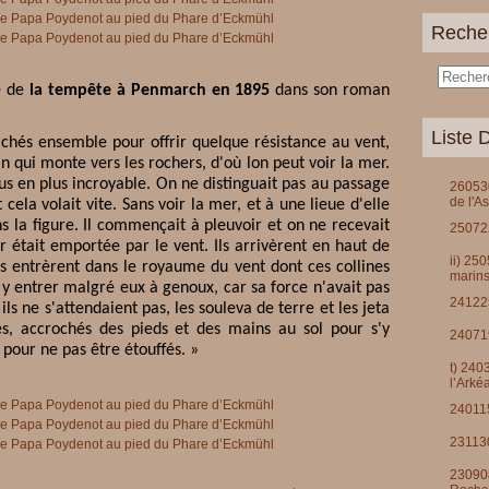
Reche
ce de
la tempête à Penmarch en 1895
dans son roman
Liste D
tachés ensemble pour offrir quelque résistance au vent,
in qui monte vers les rochers, d'où lon peut voir la mer.
us en plus incroyable. On ne distinguait pas au passage
260530
de l'A
 cela volait vite. Sans voir la mer, et à une lieue d'elle
s la figure. Il commençait à pleuvoir et on ne recevait
250722
r était emportée par le vent. Ils arrivèrent en haut de
ii) 25
ls entrèrent dans le royaume du vent dont ces collines
marins
t y entrer malgré eux à genoux, car sa force n'avait pas
241225
ls ne s'attendaient pas, les souleva de terre et les jeta
és, accrochés des pieds et des mains au sol pour s'y
240719
e pour ne pas être étouffés. »
t) 240
l’Arké
240115
231130
230908