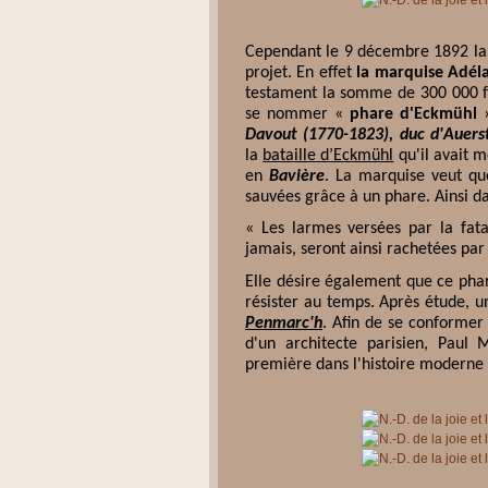
Cependant le 9 décembre 1892 la 
projet. En effet
la marquise Adél
testament la somme de 300 000 fr
se nommer «
phare d'Eckmühl
»
Davout (1770-1823), duc d'Auers
la
bataille d’Eckmühl
qu'il avait m
en
Bavière
. La marquise veut qu
sauvées grâce à un phare. Ainsi da
« Les larmes versées par la fata
jamais, seront ainsi rachetées par
Elle désire également que ce phare
résister au temps. Après étude, u
Penmarc'h
. Afin de se conformer 
d'un architecte parisien, Paul 
première dans l'histoire moderne 