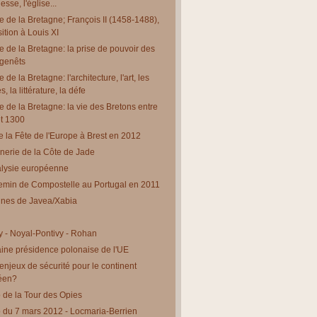
esse, l'église...
re de la Bretagne; François II (1458-1488),
sition à Louis XI
re de la Bretagne: la prise de pouvoir des
genêts
e de la Bretagne: l'architecture, l'art, les
, la littérature, la défe
re de la Bretagne: la vie des Bretons entre
t 1300
e la Fête de l'Europe à Brest en 2012
nerie de la Côte de Jade
alysie européenne
min de Compostelle au Portugal en 2011
ines de Javea/Xabia
y - Noyal-Pontivy - Rohan
ine présidence polonaise de l'UE
enjeux de sécurité pour le continent
éen?
de la Tour des Opies
du 7 mars 2012 - Locmaria-Berrien