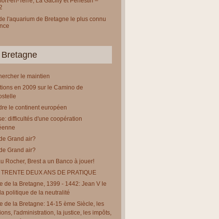
ort-en-Terre, La Gacilly et Pénestin –
2
 de l'aquarium de Bretagne le plus connu
ance
 Bretagne
chercher le maintien
tions en 2009 sur le Camino de
stelle
re le continent européen
e: difficultés d'une coopération
éenne
de Grand air?
de Grand air?
u Rocher, Brest a un Banco à jouer!
 TRENTE DEUX ANS DE PRATIQUE
re de la Bretagne, 1399 - 1442: Jean V le
a politique de la neutralité
re de la Bretagne: 14-15 ème Siècle, les
tions, l'administration, la justice, les impôts,