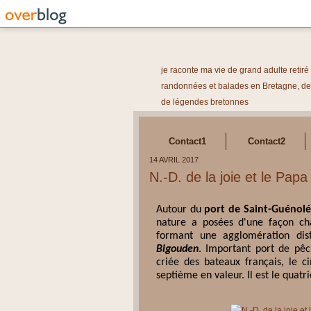
je raconte ma vie de grand adulte retir
randonnées et balades en Bretagne, des
de légendes bretonnes
Contact1
Contact2
14 AVRIL 2017
N.-D. de la joie et le Pa
Autour du
port de Saint-Guénolé
nature a posées d'une façon cha
formant une agglomération d
Bigouden
. Important port de pêc
criée des bateaux français, le 
septième en valeur. Il est le quat