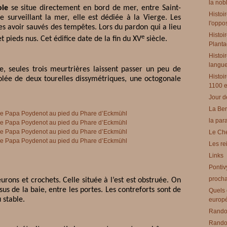
la nobl
oie
se situe directement en bord de mer, entre Saint-
Histoi
le surveillant la mer, elle est dédiée à la Vierge. Les
l'oppo
es avoir sauvés des tempêtes. Lors du pardon qui a lieu
Histoi
e
et pieds nus. Cet édifice date de la fin du XV
siècle.
Planta
Histoir
langues
e, seules trois meurtrières laissent passer un peu de
Histoi
olée de deux tourelles dissymétriques, une octogonale
1100 e
Jour d
La Ber
la par
Le Che
Les re
Links
Pontiv
procha
rons et crochets. Celle située à l’est est obstruée. On
s de la baie, entre les portes. Les contreforts sont de
Quels 
 stable.
europ
Rando 
Rando 