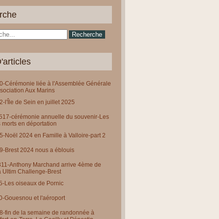
rche
'articles
-Cérémonie liée à l'Assemblée Générale
ssociation Aux Marins
-l'Île de Sein en juillet 2025
0517-cérémonie annuelle du souvenir-Les
 morts en déportation
-Noël 2024 en Famille à Valloire-part 2
-Brest 2024 nous a éblouis
311-Anthony Marchand arrive 4ème de
a Ultim Challenge-Brest
-Les oiseaux de Pornic
-Gouesnou et l'aéroport
-fin de la semaine de randonnée à