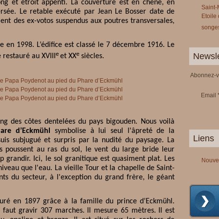
ng et étroit appenti. La couverture est en chêne, en
Saint-
sée. Le retable exécuté par Jean Le Bosser date de
Etoile
nt des ex-votos suspendus aux poutres transversales,
songes
e en 1998. L’édifice est classé le 7 décembre 1916.
Le
e
e
Newsle
 restauré au XVIII
et XX
siècles.
Abonnez-vo
Email
ong des côtes dentelées du pays bigouden. Nous voilà
are d’Eckmühl
symbolise à lui seul l'âpreté de la
Liens
suis subjugué et surpris par la nudité du paysage. La
s poussent au ras du sol, le vent du large bride leur
p grandir. Ici, le sol granitique est quasiment plat. Les
Nouve
eau que l'eau. La vieille Tour et la chapelle de Saint-
nts du secteur, à l'exception du grand frère, le géant
uré en 1897 grâce à la famille du prince d’Eckmühl.
 faut gravir 307 marches. Il mesure 65 mètres. Il est