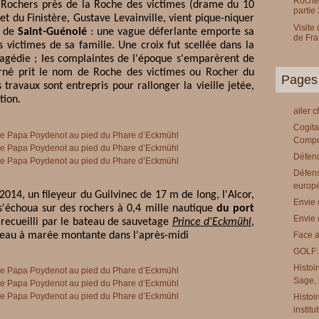
Rochef
Rochers près de la Roche des victimes (drame du 10
partie 
fet du Finistère, Gustave Levainville, vient pique-niquer
Visite
r de
Saint-Guénolé
: une vague déferlante emporte sa
de Fr
es victimes de sa famille. Une croix fut scellée dans la
gédie ; les complaintes de l'époque s'emparèrent de
cerné prit le nom de Roche des victimes ou Rocher du
Pages
travaux sont entrepris pour rallonger la vieille jetée,
tion.
aller 
Cogita
Compo
Défend
Défens
europ
014, un fileyeur du Guilvinec de 17 m de long, l'Alcor,
Envie 
s'échoua sur des rochers à 0,4 mille nautique
du port
Envie 
 recueilli par le bateau de sauvetage
Prince d'Eckmühl
,
ateau à marée montante dans l'après-midi
Face a
GOLF:
Histoi
Sage, l
Histoi
institu