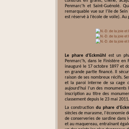
construit en granit, chêne, acajo
Penmarc'h et Saint-Guénolé. Q
remarquable vue sur l’ile de Sein 
est réservé à l’école de voile). Au
Le phare d'Eckmühl
est un pha
Penmarc'h, dans le Finistère en 
inauguré le 17 octobre 1897 et do
en grande partie financé. Il sécu
raison de ses nombreux récifs. Se
et la paroi interne de sa cage d
aujourd'hui l'un des monuments les
inscription au titre des monume
classement depuis le 23 mai 2011
La construction
du phare d'Eck
siècles de marasme, l'économie 
de conserveries de sardine dans l
et au maquereau, entraînant égal