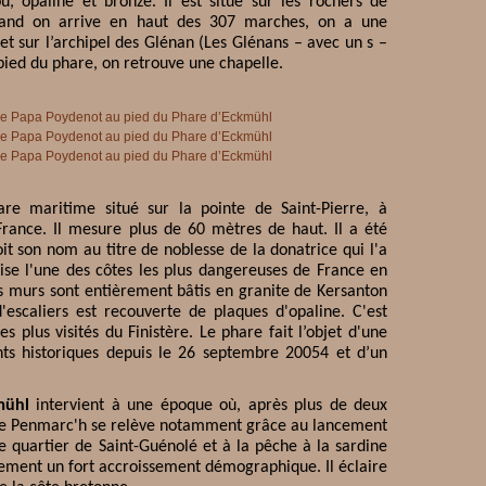
u, opaline et bronze. Il est situé sur les rochers de
uand on arrive en haut des 307 marches, on a une
et sur l’archipel des Glénan (Les Glénans – avec un s –
 pied du phare, on retrouve une chapelle.
re maritime situé sur la pointe de Saint-Pierre, à
France. Il mesure plus de 60 mètres de haut. Il a été
it son nom au titre de noblesse de la donatrice qui l'a
rise l'une des côtes les plus dangereuses de France en
s murs sont entièrement bâtis en granite de Kersanton
'escaliers est recouverte de plaques d'opaline. C'est
 plus visités du Finistère. Le phare fait l’objet d'une
nts historiques depuis le 26 septembre 20054 et d’un
.
mühl
intervient à une époque où, après plus de deux
de Penmarc'h se relève notamment grâce au lancement
e quartier de Saint-Guénolé et à la pêche à la sardine
ement un fort accroissement démographique. Il éclaire