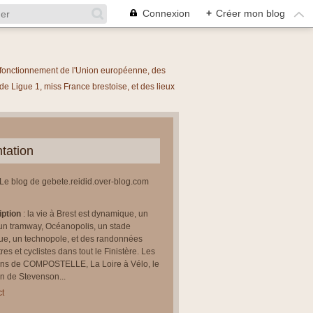
Connexion
+
Créer mon blog
le fonctionnement de l'Union européenne, des
 Ligue 1, miss France brestoise, et des lieux
tation
 Le blog de gebete.reidid.over-blog.com
iption
: la vie à Brest est dynamique, un
un tramway, Océanopolis, un stade
ue, un technopole, et des randonnées
res et cyclistes dans tout le Finistère. Les
ns de COMPOSTELLE, La Loire à Vélo, le
 de Stevenson...
t