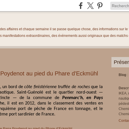
é des affaires et chaque semaine il se passe quelque chose, des informations sur 
 manifestations extraordinaires, des évènements aussi originaux que des matchs de
Présen
pa Poydenot au pied du Phare d’Eckmühl
Blog
:
, un bord de
côte finistérienne truffée de roches
que la
Descr
otique. Saint-Guénolé est le quartier nord-ouest —
IKEA, 
istincte — de la commune de
Penmarc'h, en Pays
nautiq
he, il est en 2012, dans le classement des ventes en
pédest
cinquième port de pêche de France en tonnage, et le
Chemi
rième port sardinier de France.
Chemin
Contac