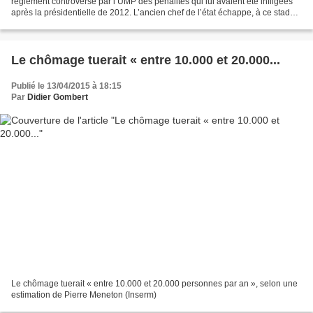
règlement controversé par l’UMP des pénalités qui lui avaient été infligées
après la présidentielle de 2012. L’ancien chef de l’état échappe, à ce stade,
à une mise en examen....
Le chômage tuerait « entre 10.000 et 20.000...
Publié le 13/04/2015 à 18:15
Par
Didier Gombert
Le chômage tuerait « entre 10.000 et 20.000 personnes par an », selon une
estimation de Pierre Meneton (Inserm)